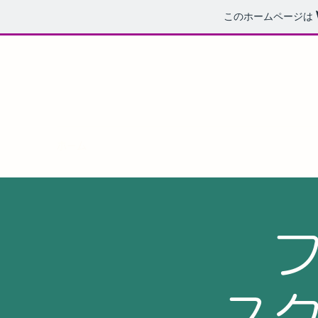
このホームページは
フレンドリー京都スクエアダンスク
ホーム
例 会 日 程
ス