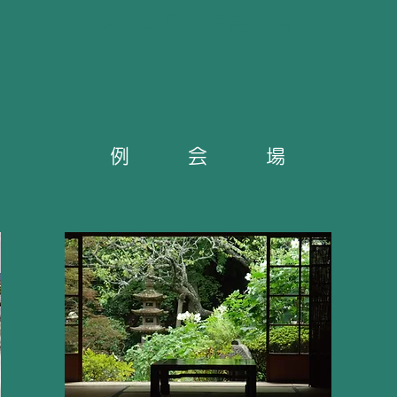
​２０２５年７月１日
​例 会 場