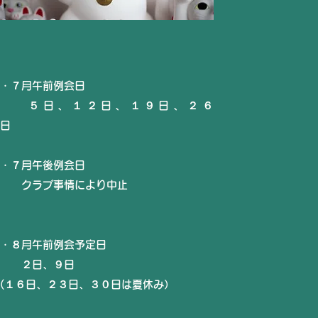
・７月午前例会日
５
日、１２日、１９
日、２６
日
・７
月午後例会日
クラブ事情により中止
・８月午前例会予定日
２日、９
日
(１６日、２３日、３０日は夏休み）